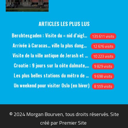
ARTICLES LES PLUS LUS
Berchtesgaden : Visite du « nid d’aigle » et des bunkers d’Hitler
135 611 visits
Arrivée à Caracas… ville la plus dangereuse du monde (jour 1)
12 676 visits
Visite de la ville antique de Jerash et du château d’Ajlun (jour 1)
10 223 visits
Croatie : 9 jours sur la côte dalmate, de Split à Dubrovnik, en passant par Hvar et Mjlet
9 829 visits
Les plus belles stations du métro de Saint-Pétersbourg
9 698 visits
Un weekend pour visiter Oslo (en hiver)
8 559 visits
© 2024 Morgan Bourven, tous droits réservés. Site
créé par
Premier Site