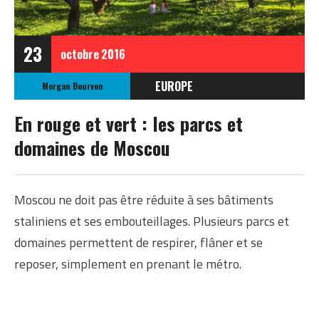
23
octobre
2016
EUROPE
Morgan Bourven
RUSSIE
En rouge et vert : les parcs et
domaines de Moscou
Moscou ne doit pas être réduite à ses bâtiments
staliniens et ses embouteillages. Plusieurs parcs et
domaines permettent de respirer, flâner et se
reposer, simplement en prenant le métro.