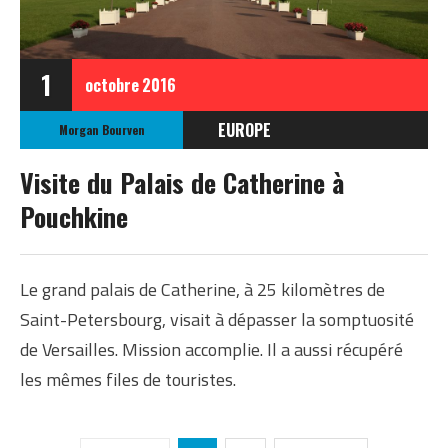
1
octobre
2016
EUROPE
Morgan Bourven
RUSSIE
Visite du Palais de Catherine à
Pouchkine
Le grand palais de Catherine, à 25 kilomètres de
Saint-Petersbourg, visait à dépasser la somptuosité
de Versailles. Mission accomplie. Il a aussi récupéré
les mêmes files de touristes.