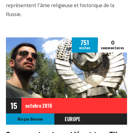
représentent l’âme religieuse et historique de la
Russie.
0
751
visites
commentaires
15
octobre
2016
EUROPE
Morgan Bourven
RUSSIE