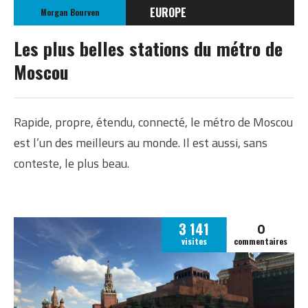
EUROPE
Morgan Bourven
RUSSIE
Les plus belles stations du métro de
Moscou
Rapide, propre, étendu, connecté, le métro de Moscou
est l’un des meilleurs au monde. Il est aussi, sans
conteste, le plus beau.
0
3 141
visites
commentaires