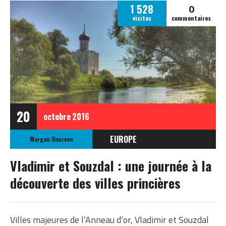
0
1 528
visites
commentaires
20
octobre
2016
EUROPE
Morgan Bourven
RUSSIE
Vladimir et Souzdal : une journée à la
découverte des villes princières
Villes majeures de l’Anneau d’or, Vladimir et Souzdal