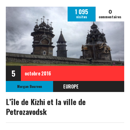
0
1 095
visites
commentaires
5
octobre
2016
EUROPE
Morgan Bourven
RUSSIE
L’île de Kizhi et la ville de
Petrozavodsk