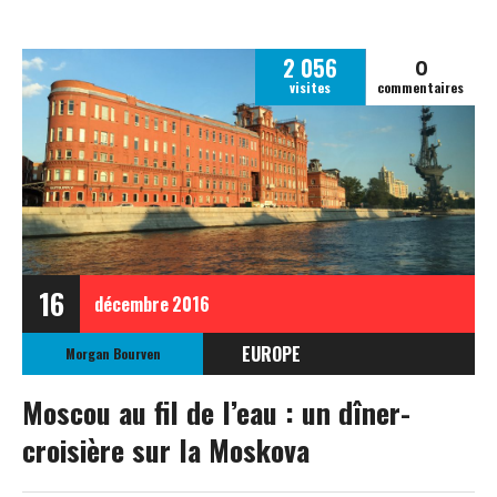
0
2 056
visites
commentaires
16
décembre
2016
EUROPE
Morgan Bourven
RUSSIE
Moscou au fil de l’eau : un dîner-
croisière sur la Moskova