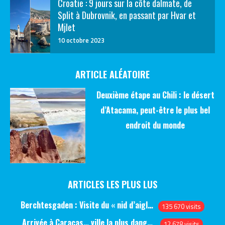
Croatie : 9 jours sur la côte dalmate, de
Split à Dubrovnik, en passant par Hvar et
Mjlet
10 octobre 2023
ARTICLE ALÉATOIRE
Deuxième étape au Chili : le désert
d’Atacama, peut-être le plus bel
endroit du monde
ARTICLES LES PLUS LUS
Berchtesgaden : Visite du « nid d’aigle » et des bunkers d’Hitler
135 670 visits
Arrivée à Caracas… ville la plus dangereuse du monde (jour 1)
12 678 visits