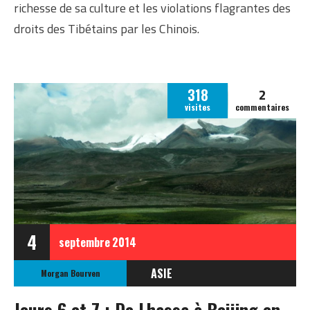
richesse de sa culture et les violations flagrantes des
droits des Tibétains par les Chinois.
2
318
visites
commentaires
4
septembre
2014
ASIE
Morgan Bourven
CHINE
Jours 6 et 7 : De Lhassa à Beijing en