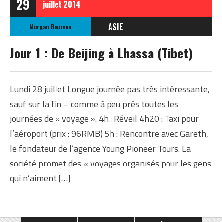
29
juillet
2014
ASIE
Morgan Bourven
CHINE
Jour 1 : De Beijing à Lhassa (Tibet)
TIBET
Lundi 28 juillet Longue journée pas très intéressante,
sauf sur la fin – comme à peu près toutes les
journées de « voyage ». 4h : Réveil 4h20 : Taxi pour
l’aéroport (prix : 96RMB) 5h : Rencontre avec Gareth,
le fondateur de l’agence Young Pioneer Tours. La
société promet des « voyages organisés pour les gens
qui n’aiment […]