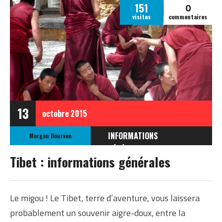
0
151
visites
commentaires
13
octobre
2015
INFORMATIONS
Morgan Bourven
GÉNÉRALES
Tibet : informations générales
INFOS GÉNÉRALES SUR LE
TIBET
Le migou ! Le Tibet, terre d’aventure, vous laissera
probablement un souvenir aigre-doux, entre la