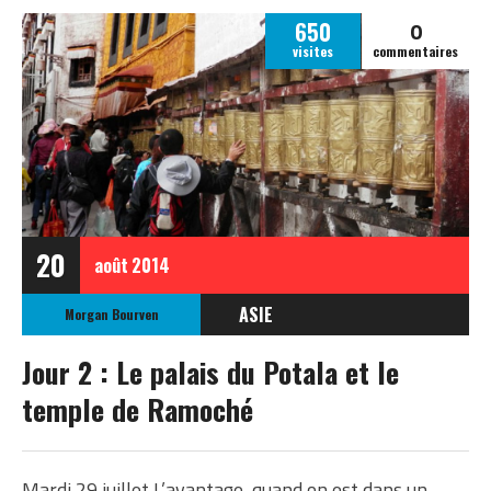
0
650
visites
commentaires
20
août
2014
ASIE
Morgan Bourven
CHINE
Jour 2 : Le palais du Potala et le
TIBET
temple de Ramoché
Mardi 29 juillet L’avantage, quand on est dans un