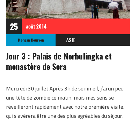
25
août
2014
ASIE
Morgan Bourven
CHINE
Jour 3 : Palais de Norbulingka et
TIBET
monastère de Sera
Mercredi 30 juillet Après 3h de sommeil, j’ai un peu
une tête de zombie ce matin, mais mes sens se
réveilleront rapidement avec notre première visite,
qui s’avérera être une des plus agréables du séjour.