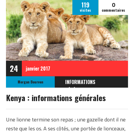
0
119
visites
commentaires
24
janvier
2017
INFORMATIONS
Morgan Bourven
GÉNÉRALES
Kenya : informations générales
INFORMATIONS
GÉNÉRALES SUR LE
KENYA
Une lionne termine son repas ; une gazelle dont il ne
reste que les os. A ses côtés, une portée de lionceaux,