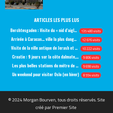
ARTICLES LES PLUS LUS
Berchtesgaden : Visite du « nid d’aigle » et des bunkers d’Hitler
135 480 visits
Arrivée à Caracas… ville la plus dangereuse du monde (jour 1)
12 676 visits
Visite de la ville antique de Jerash et du château d’Ajlun (jour 1)
10 222 visits
Croatie : 9 jours sur la côte dalmate, de Split à Dubrovnik, en passant par Hvar et Mjlet
9 806 visits
Les plus belles stations du métro de Saint-Pétersbourg
9 698 visits
Un weekend pour visiter Oslo (en hiver)
8 554 visits
© 2024 Morgan Bourven, tous droits réservés. Site
créé par
Premier Site