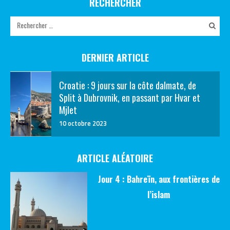
RECHERCHER
DERNIER ARTICLE
Croatie : 9 jours sur la côte dalmate, de
Split à Dubrovnik, en passant par Hvar et
Mjlet
10 octobre 2023
ARTICLE ALÉATOIRE
Jour 4 : Bahreïn, aux frontières de
l’islam