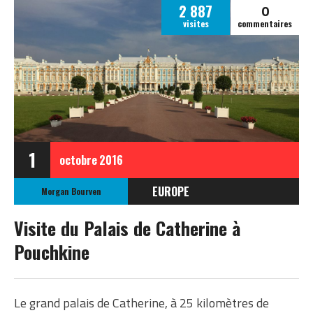
0
2 887
visites
commentaires
1
octobre
2016
EUROPE
Morgan Bourven
RUSSIE
Visite du Palais de Catherine à
Pouchkine
Le grand palais de Catherine, à 25 kilomètres de