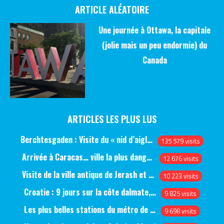
ARTICLE ALÉATOIRE
Une journée à Ottawa, la capitale
(jolie mais un peu endormie) du
Canada
ARTICLES LES PLUS LUS
Berchtesgaden : Visite du « nid d’aigle » et des bunkers d’Hitler
135 579 visits
Arrivée à Caracas… ville la plus dangereuse du monde (jour 1)
12 676 visits
Visite de la ville antique de Jerash et du château d’Ajlun (jour 1)
10 223 visits
Croatie : 9 jours sur la côte dalmate, de Split à Dubrovnik, en passant par Hvar et Mjlet
9 825 visits
Les plus belles stations du métro de Saint-Pétersbourg
9 698 visits