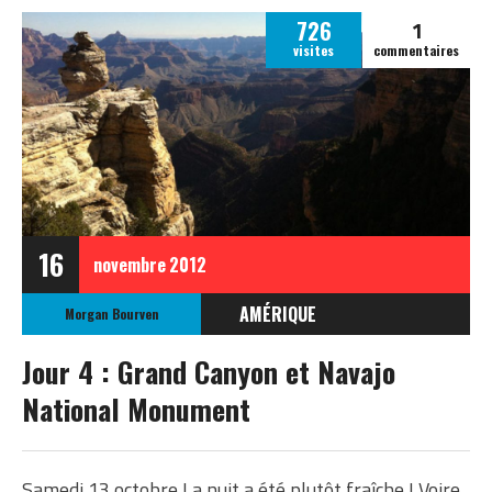
1
726
visites
commentaires
16
novembre
2012
AMÉRIQUE
Morgan Bourven
ÉTATS-UNIS
Jour 4 : Grand Canyon et Navajo
ETATS-UNIS OCTOBRE
National Monument
2012
Samedi 13 octobre La nuit a été plutôt fraîche ! Voire