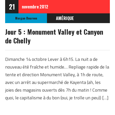
21
novembre
2012
AMÉRIQUE
Morgan Bourven
ÉTATS-UNIS
Jour 5 : Monument Valley et Canyon
ETATS-UNIS OCTOBRE
de Chelly
2012
Dimanche 14 octobre Lever à 6h15. La nuit a de
nouveau été fraîche et humide… Repliage rapide de la
tente et direction Monument Valley, à 1h de route,
avec un arrêt au supermarché de Kayenta (ah, les
joies des magasins ouverts dès 7h du matin ! Comme
quoi, le capitalisme à du bon (oui, je trolle un peu)) […]