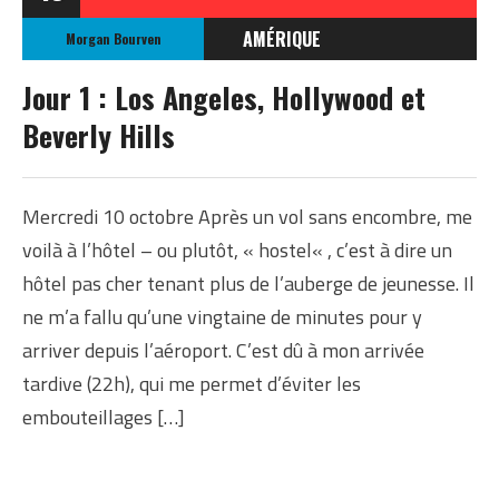
AMÉRIQUE
Morgan Bourven
ÉTATS-UNIS
Jour 1 : Los Angeles, Hollywood et
ETATS-UNIS OCTOBRE
Beverly Hills
2012
Mercredi 10 octobre Après un vol sans encombre, me
voilà à l’hôtel – ou plutôt, « hostel« , c’est à dire un
hôtel pas cher tenant plus de l’auberge de jeunesse. Il
ne m’a fallu qu’une vingtaine de minutes pour y
arriver depuis l’aéroport. C’est dû à mon arrivée
tardive (22h), qui me permet d’éviter les
embouteillages […]