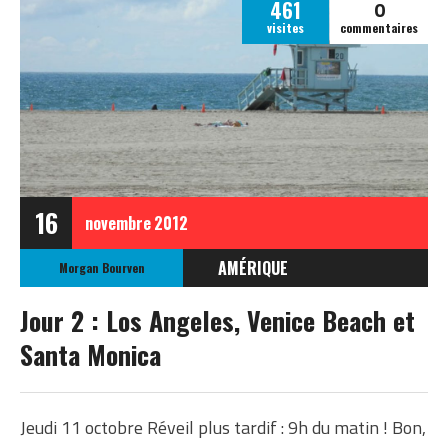
0
461
visites
commentaires
16
novembre
2012
AMÉRIQUE
Morgan Bourven
ÉTATS-UNIS
Jour 2 : Los Angeles, Venice Beach et
ETATS-UNIS OCTOBRE
Santa Monica
2012
Jeudi 11 octobre Réveil plus tardif : 9h du matin ! Bon,