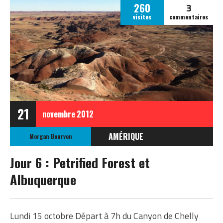
3
260
visites
commentaires
21
novembre
2012
AMÉRIQUE
Morgan Bourven
ÉTATS-UNIS
Jour 6 : Petrified Forest et
ETATS-UNIS OCTOBRE
Albuquerque
2012
Lundi 15 octobre Départ à 7h du Canyon de Chelly