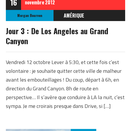
16
novembre
2012
AMÉRIQUE
Morgan Bourven
ÉTATS-UNIS
Jour 3 : De Los Angeles au Grand
ETATS-UNIS OCTOBRE
Canyon
2012
Vendredi 12 octobre Lever à 5:30, et cette fois c’est
volontaire : je souhaite quitter cette ville de malheur
avant les embouteillages ! Du coup, départ à 6h, en
direction du Grand Canyon. 8h de route en
perspective… Il s’avère que conduire à LA la nuit, c’est
sympa. Je me croirais presque dans Drive, si […]