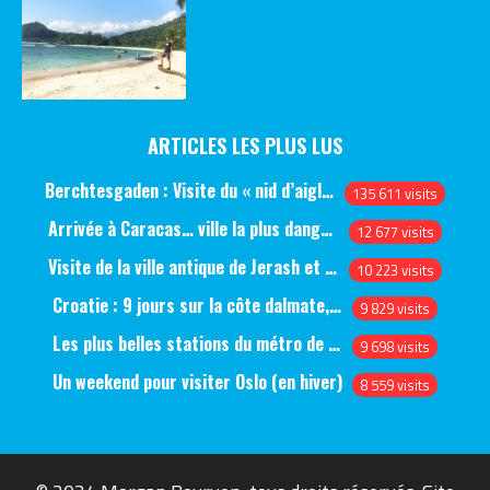
ARTICLES LES PLUS LUS
Berchtesgaden : Visite du « nid d’aigle » et des bunkers d’Hitler
135 611 visits
Arrivée à Caracas… ville la plus dangereuse du monde (jour 1)
12 677 visits
Visite de la ville antique de Jerash et du château d’Ajlun (jour 1)
10 223 visits
Croatie : 9 jours sur la côte dalmate, de Split à Dubrovnik, en passant par Hvar et Mjlet
9 829 visits
Les plus belles stations du métro de Saint-Pétersbourg
9 698 visits
Un weekend pour visiter Oslo (en hiver)
8 559 visits