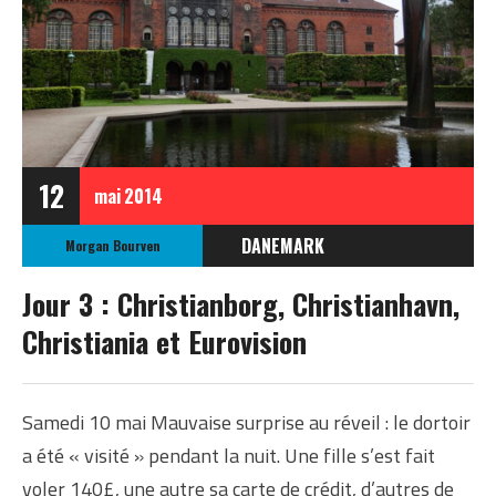
12
mai
2014
DANEMARK
Morgan Bourven
EUROPE
Jour 3 : Christianborg, Christianhavn,
Christiania et Eurovision
Samedi 10 mai Mauvaise surprise au réveil : le dortoir
a été « visité » pendant la nuit. Une fille s’est fait
voler 140£, une autre sa carte de crédit, d’autres de