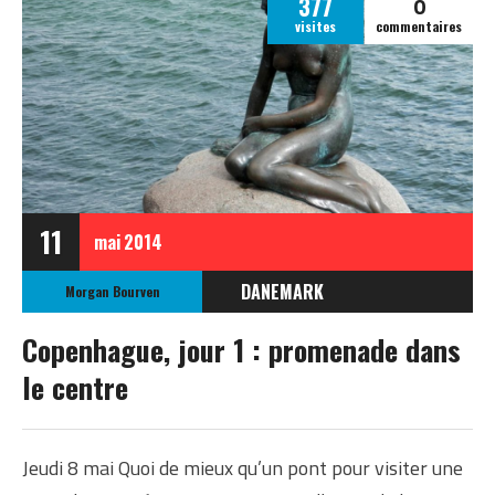
0
377
visites
commentaires
11
mai
2014
DANEMARK
Morgan Bourven
EUROPE
Copenhague, jour 1 : promenade dans
le centre
Jeudi 8 mai Quoi de mieux qu’un pont pour visiter une