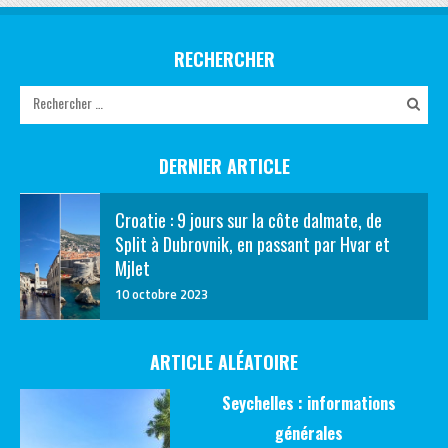
RECHERCHER
DERNIER ARTICLE
Croatie : 9 jours sur la côte dalmate, de
Split à Dubrovnik, en passant par Hvar et
Mjlet
10 octobre 2023
ARTICLE ALÉATOIRE
Seychelles : informations
générales