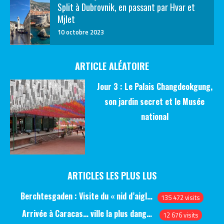
Split à Dubrovnik, en passant par Hvar et
Mjlet
10 octobre 2023
ARTICLE ALÉATOIRE
Jour 3 : Le Palais Changdeokgung,
son jardin secret et le Musée
national
ARTICLES LES PLUS LUS
Berchtesgaden : Visite du « nid d’aigle » et des bunkers d’Hitler
135 472 visits
Arrivée à Caracas… ville la plus dangereuse du monde (jour 1)
12 676 visits