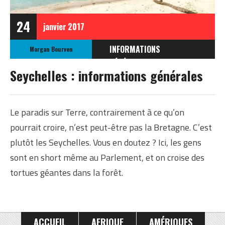
24
janvier
2017
INFORMATIONS
Morgan Bourven
GÉNÉRALES
Seychelles : informations générales
INFORMATIONS
GÉNÉRALES SUR LES
SEYCHELLES
Le paradis sur Terre, contrairement à ce qu’on
pourrait croire, n’est peut-être pas la Bretagne. C’est
plutôt les Seychelles. Vous en doutez ? Ici, les gens
sont en short même au Parlement, et on croise des
tortues géantes dans la forêt.
ACCUEIL
AFRIQUE
AMÉRIQUES