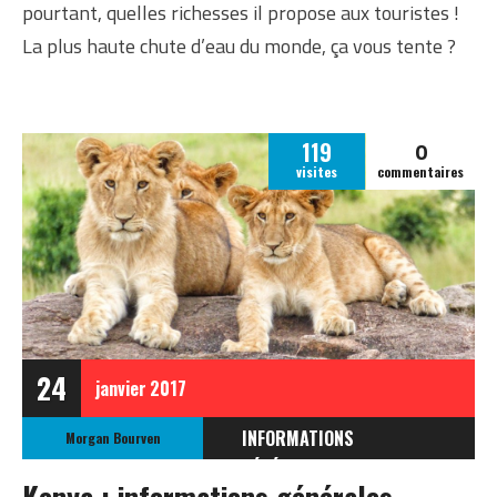
pourtant, quelles richesses il propose aux touristes !
La plus haute chute d’eau du monde, ça vous tente ?
0
119
visites
commentaires
24
janvier
2017
INFORMATIONS
Morgan Bourven
GÉNÉRALES
Kenya : informations générales