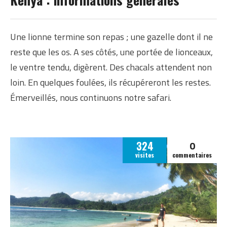
INFORMATIONS
GÉNÉRALES SUR LE
KENYA
Une lionne termine son repas ; une gazelle dont il ne
reste que les os. A ses côtés, une portée de lionceaux,
le ventre tendu, digèrent. Des chacals attendent non
loin. En quelques foulées, ils récupéreront les restes.
Émerveillés, nous continuons notre safari.
0
324
visites
commentaires