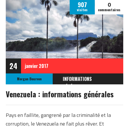
0
907
visites
commentaires
24
janvier
2017
INFORMATIONS
Morgan Bourven
GÉNÉRALES
Venezuela : informations générales
INFORMATIONS
GÉNÉRALES SUR LE
VENEZUELA
Pays en faillite, gangrené par la criminalité et la
corruption, le Venezuela ne fait plus rêver. Et