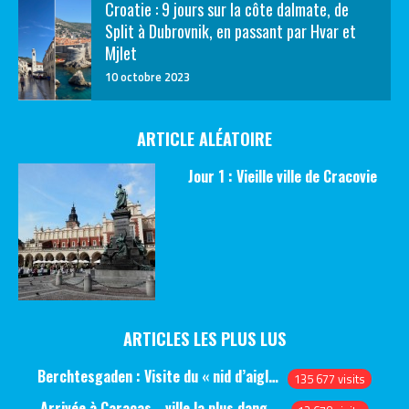
Croatie : 9 jours sur la côte dalmate, de
Split à Dubrovnik, en passant par Hvar et
Mjlet
10 octobre 2023
ARTICLE ALÉATOIRE
Jour 1 : Vieille ville de Cracovie
ARTICLES LES PLUS LUS
Berchtesgaden : Visite du « nid d’aigle » et des bunkers d’Hitler
135 677 visits
Arrivée à Caracas… ville la plus dangereuse du monde (jour 1)