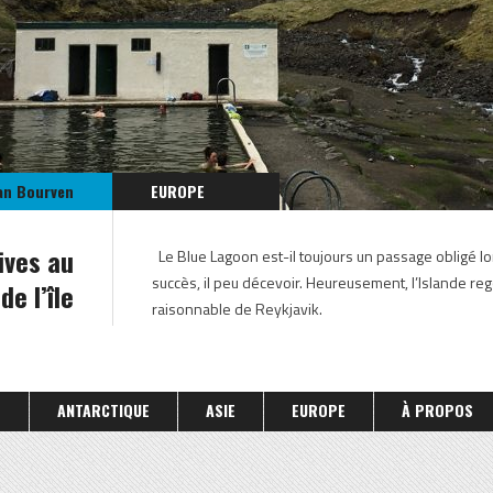
an Bourven
EUROPE
ISLANDE
ives au
Le Blue Lagoon est-il toujours un passage obligé lo
ISLANDE 2017
succès, il peu décevoir. Heureusement, l’Islande reg
e l’île
raisonnable de Reykjavik.
S
ANTARCTIQUE
ASIE
EUROPE
À PROPOS