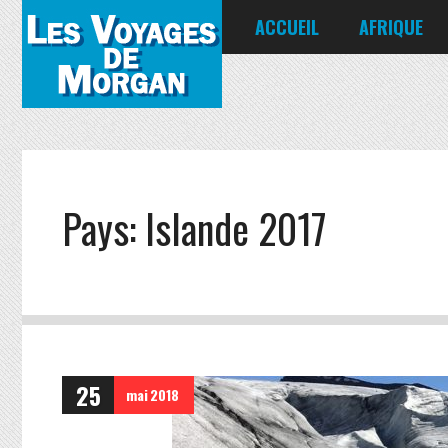
ACCUEIL
AFRIQUE
Égypte
Kenya
Seychelles
Pays:
Islande 2017
25
mai
2018