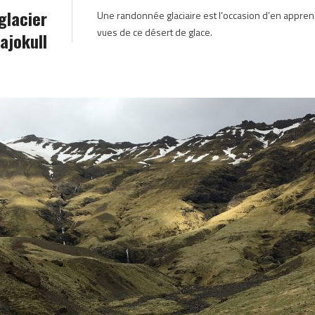
glacier
Une randonnée glaciaire est l’occasion d’en apprend
ISLANDE 2017
vues de ce désert de glace.
ajokull