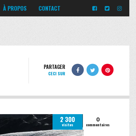
Turquie
Moldavie
Russie
À PROPOS
CONTACT
Norvège
Slovaquie
Corée du Sud
Islande
Portugal
Pologne
Slovénie
Emirats Arabes Unis
Italie
Ukraine
Japon
Lituanie
République tchèque
Jordanie
Malte
Roumanie
Turquie
Moldavie
Russie
PARTAGER
CECI SUR
Norvège
Slovaquie
Pologne
Slovénie
0
2 300
visites
commentaires