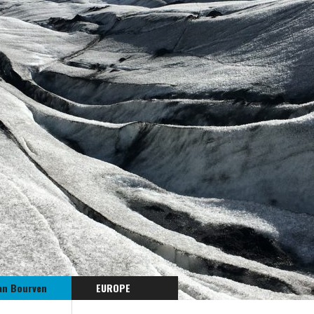
an Bourven
EUROPE
ISLANDE