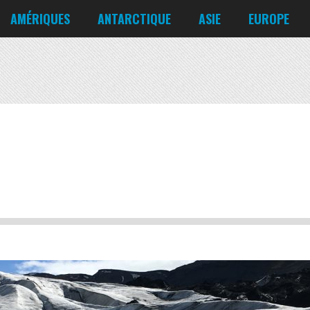
Corée du Nord
Croatie
AMÉRIQUES
ANTARCTIQUE
ASIE
EUROPE
Danemark
États-Unis
Irlande
Canada
Bahreïn
Allemagne
Mexique
Chili
Bangladesh
Biélorussie
Nicaragua
Cuba
Chine
Chypre
Venezuela
Corée du Nord
Croatie
Danemark
Irlande