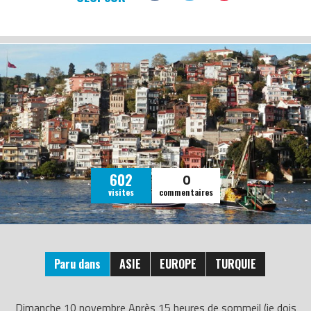
0
602
visites
commentaires
Paru dans
ASIE
EUROPE
TURQUIE
Dimanche 10 novembre Après 15 heures de sommeil (je dois