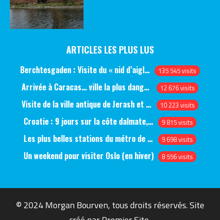
ARTICLES LES PLUS LUS
Berchtesgaden : Visite du « nid d’aigle » et des bunkers d’Hitler
135 545 visits
Arrivée à Caracas… ville la plus dangereuse du monde (jour 1)
12 676 visits
Visite de la ville antique de Jerash et du château d’Ajlun (jour 1)
10 223 visits
Croatie : 9 jours sur la côte dalmate, de Split à Dubrovnik, en passant par Hvar et Mjlet
9 815 visits
Les plus belles stations du métro de Saint-Pétersbourg
9 698 visits
Un weekend pour visiter Oslo (en hiver)
8 556 visits
© 2024 Morgan Bourven, tous droits réservés. Site
créé par
Premier Site