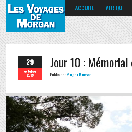
ACCUEIL
AFRIQUE
Égypte
Kenya
Seychelles
Jour 10 : Mémorial 
29
octobre
Publié par
Morgan Bourven
2013