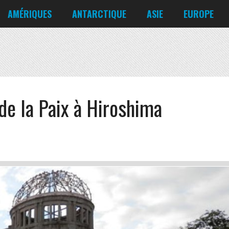
Corée du Nord
Croatie
AMÉRIQUES
ANTARCTIQUE
ASIE
EUROPE
Danemark
États-Unis
Irlande
Canada
Bahreïn
Allemagne
Mexique
Chili
Bangladesh
Biélorussie
Nicaragua
Cuba
Chine
Chypre
Venezuela
de la Paix à Hiroshima
Corée du Nord
Croatie
Danemark
Irlande