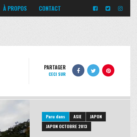
Turquie
Moldavie
Russie
À PROPOS
CONTACT
Norvège
Slovaquie
Corée du Sud
Islande
Portugal
Pologne
Slovénie
Emirats Arabes Unis
Italie
Ukraine
Japon
Lituanie
République tchèque
Jordanie
Malte
Roumanie
Turquie
Moldavie
Russie
PARTAGER
CECI SUR
Norvège
Slovaquie
Pologne
Slovénie
Paru dans
ASIE
JAPON
JAPON OCTOBRE 2013