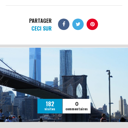
PARTAGER
CECI SUR
0
182
visites
commentaires