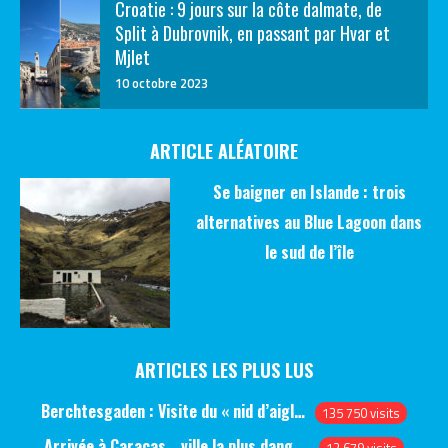
Croatie : 9 jours sur la côte dalmate, de
Split à Dubrovnik, en passant par Hvar et
Mjlet
10 octobre 2023
ARTICLE ALÉATOIRE
Se baigner en Islande : trois
alternatives au Blue Lagoon dans
le sud de l’île
ARTICLES LES PLUS LUS
Berchtesgaden : Visite du « nid d’aigle » et des bunkers d’Hitler
135 750 visits
Arrivée à Caracas… ville la plus dangereuse du monde (jour 1)