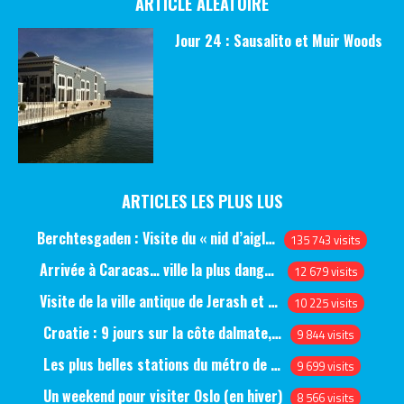
ARTICLE ALÉATOIRE
Jour 24 : Sausalito et Muir Woods
ARTICLES LES PLUS LUS
Berchtesgaden : Visite du « nid d’aigle » et des bunkers d’Hitler
135 743 visits
Arrivée à Caracas… ville la plus dangereuse du monde (jour 1)
12 679 visits
Visite de la ville antique de Jerash et du château d’Ajlun (jour 1)
10 225 visits
Croatie : 9 jours sur la côte dalmate, de Split à Dubrovnik, en passant par Hvar et Mjlet
9 844 visits
Les plus belles stations du métro de Saint-Pétersbourg
9 699 visits
Un weekend pour visiter Oslo (en hiver)
8 566 visits