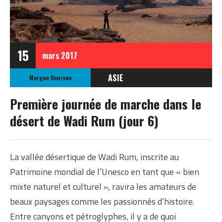
15
mars
2017
ASIE
Morgan Bourven
JORDANIE
Première journée de marche dans le
désert de Wadi Rum (jour 6)
La vallée désertique de Wadi Rum, inscrite au
Patrimoine mondial de l’Unesco en tant que « bien
mixte naturel et culturel », ravira les amateurs de
beaux paysages comme les passionnés d’histoire. ​
Entre canyons et pétroglyphes, il y a de quoi