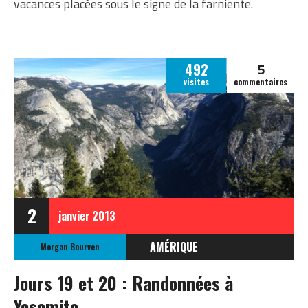
vacances placées sous le signe de la farniente.
5
492
visites
commentaires
2
janvier
2013
AMÉRIQUE
Morgan Bourven
ÉTATS-UNIS
Jours 19 et 20 : Randonnées à
ETATS-UNIS OCTOBRE
Yosemite