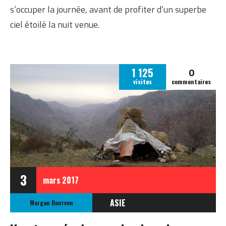
s’occuper la journée, avant de profiter d’un superbe
ciel étoilé la nuit venue.
0
1 125
visites
commentaires
3
mars
2017
ASIE
Morgan Bourven
JORDANIE