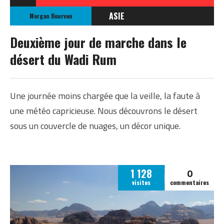
ASIE
Morgan Bourven
JORDANIE
Deuxième jour de marche dans le
désert du Wadi Rum
Une journée moins chargée que la veille, la faute à
une météo capricieuse. Nous découvrons le désert
sous un couvercle de nuages, un décor unique.
0
1 128
visites
commentaires