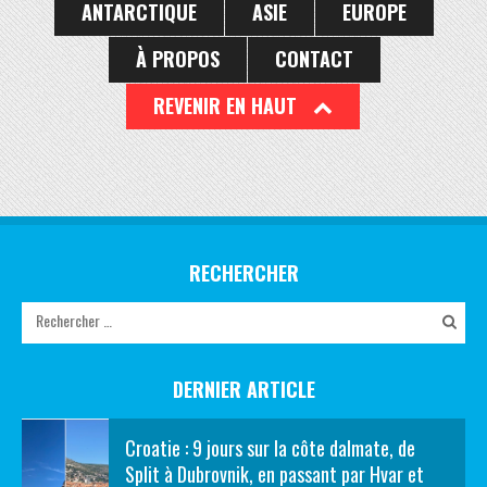
ANTARCTIQUE
ASIE
EUROPE
À PROPOS
CONTACT
REVENIR EN HAUT
RECHERCHER
DERNIER ARTICLE
Croatie : 9 jours sur la côte dalmate, de
Split à Dubrovnik, en passant par Hvar et