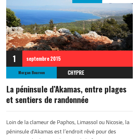
1
septembre
2015
CHYPRE
Morgan Bourven
EUROPE
La péninsule d’Akamas, entre plages
et sentiers de randonnée
Loin de la clameur de Paphos, Limassol ou Nicosie, la
péninsule d’Akamas est l’endroit rêvé pour des