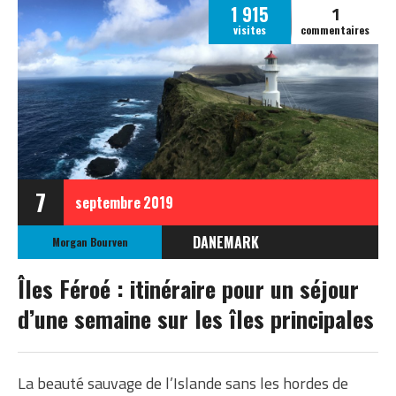
1
1 915
visites
commentaires
7
septembre
2019
DANEMARK
Morgan Bourven
EUROPE
Îles Féroé : itinéraire pour un séjour
ILES FÉROÉ
d’une semaine sur les îles principales
La beauté sauvage de l’Islande sans les hordes de