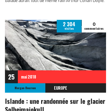
balade aurait tout de même ravi Arthur Conan Doyle.
0
2 304
visites
commentaires
25
mai
2018
EUROPE
Morgan Bourven
ISLANDE
Islande : une randonnée sur le glacier
ISLANDE 2017
Solheimajokull