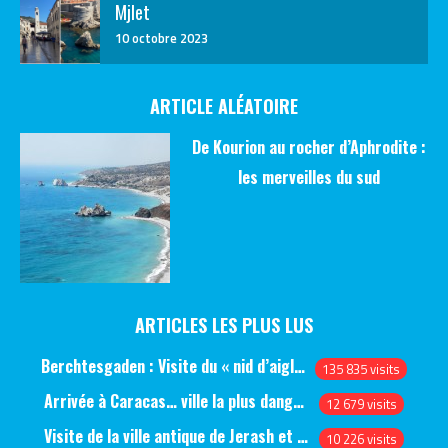
Mjlet
10 octobre 2023
ARTICLE ALÉATOIRE
De Kourion au rocher d’Aphrodite :
les merveilles du sud
ARTICLES LES PLUS LUS
Berchtesgaden : Visite du « nid d’aigle » et des bunkers d’Hitler
135 835 visits
Arrivée à Caracas… ville la plus dangereuse du monde (jour 1)
12 679 visits
Visite de la ville antique de Jerash et du château d’Ajlun (jour 1)
10 226 visits