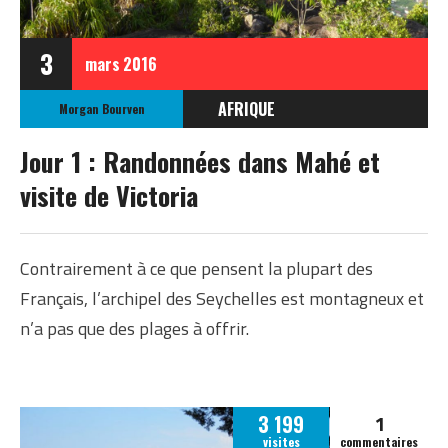
3
mars
2016
AFRIQUE
Morgan Bourven
SEYCHELLES
Jour 1 : Randonnées dans Mahé et
visite de Victoria
Contrairement à ce que pensent la plupart des
Français, l’archipel des Seychelles est montagneux et
n’a pas que des plages à offrir.
1
3 199
visites
commentaires