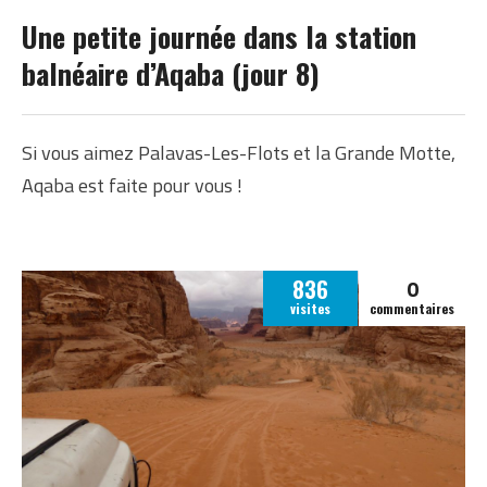
JORDANIE
Une petite journée dans la station
balnéaire d’Aqaba (jour 8)
Si vous aimez Palavas-Les-Flots et la Grande Motte,
Aqaba est faite pour vous !
0
836
visites
commentaires