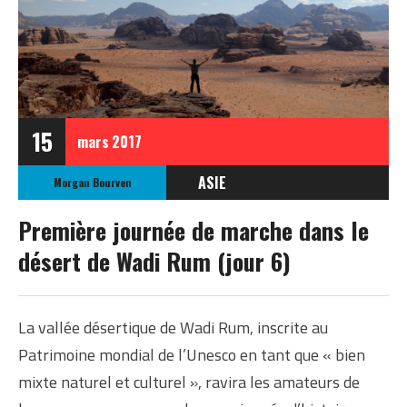
15
mars
2017
ASIE
Morgan Bourven
JORDANIE
Première journée de marche dans le
désert de Wadi Rum (jour 6)
La vallée désertique de Wadi Rum, inscrite au
Patrimoine mondial de l’Unesco en tant que « bien
mixte naturel et culturel », ravira les amateurs de