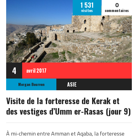
0
1 531
visites
commentaires
4
avril
2017
ASIE
Morgan Bourven
JORDANIE
Visite de la forteresse de Kerak et
des vestiges d’Umm er-Rasas (jour 9)
​À mi-chemin entre Amman et Aqaba, la forteresse