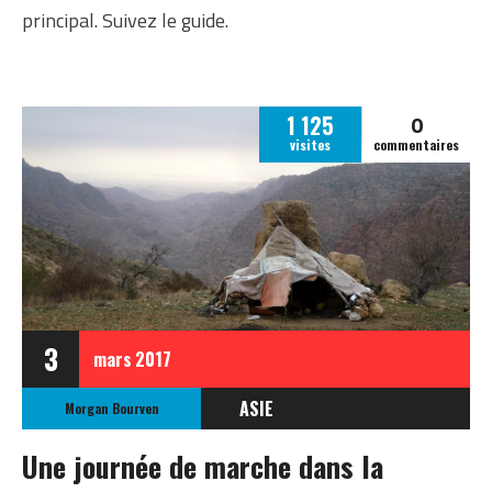
principal. Suivez le guide.
0
1 125
visites
commentaires
3
mars
2017
ASIE
Morgan Bourven
JORDANIE
Une journée de marche dans la