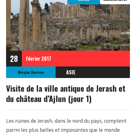
28
février
2017
ASIE
Morgan Bourven
JORDANIE
Visite de la ville antique de Jerash et
du château d’Ajlun (jour 1)
Les ruines de Jerash, dans le nord du pays, comptent
parmi les plus belles et imposantes que le monde