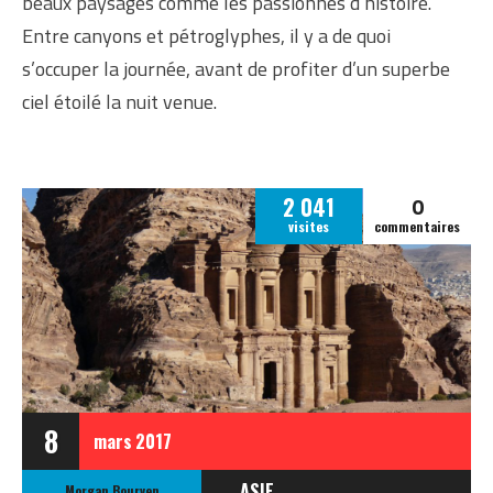
beaux paysages comme les passionnés d’histoire. ​
Entre canyons et pétroglyphes, il y a de quoi
s’occuper la journée, avant de profiter d’un superbe
ciel étoilé la nuit venue.
0
2 041
visites
commentaires
8
mars
2017
ASIE
Morgan Bourven