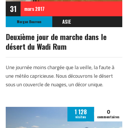
31
mars
2017
ASIE
Morgan Bourven
JORDANIE
Deuxième jour de marche dans le
désert du Wadi Rum
Une journée moins chargée que la veille, la faute à
une météo capricieuse. Nous découvrons le désert
sous un couvercle de nuages, un décor unique.
0
1 128
visites
commentaires