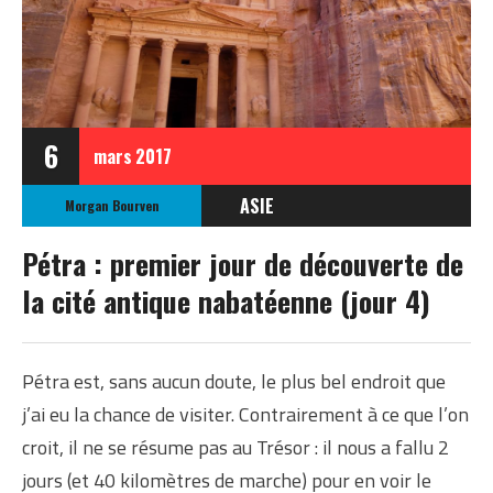
6
mars
2017
ASIE
Morgan Bourven
JORDANIE
Pétra : premier jour de découverte de
la cité antique nabatéenne (jour 4)
Pétra est, sans aucun doute, le plus bel endroit que
j’ai eu la chance de visiter. Contrairement à ce que l’on
croit, il ne se résume pas au Trésor : il nous a fallu 2
jours (et 40 kilomètres de marche) pour en voir le