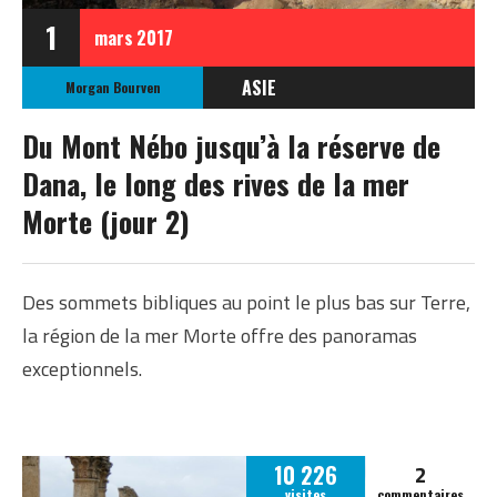
1
mars
2017
ASIE
Morgan Bourven
JORDANIE
Du Mont Nébo jusqu’à la réserve de
Dana, le long des rives de la mer
Morte (jour 2)
Des sommets bibliques au point le plus bas sur Terre,
la région de la mer Morte offre des panoramas
exceptionnels.
2
10 226
visites
commentaires