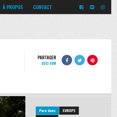
Turquie
Moldavie
Russie
À PROPOS
CONTACT
Norvège
Slovaquie
Corée du Sud
Islande
Portugal
Pologne
Slovénie
Emirats Arabes Unis
Italie
Ukraine
Japon
Lituanie
République tchèque
Jordanie
Malte
Roumanie
Turquie
Moldavie
Russie
PARTAGER
CECI SUR
Norvège
Slovaquie
Pologne
Slovénie
Paru dans
EUROPE