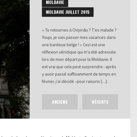
MOLDAVIE
MOLDAVIE JUILLET 2015
« Tu retournes à Chișinău ? T’es malade ?
Youpi, je vais passer mes vacances dans
une banlieue belge ! » Ceci est une
réflexion véridique qui m’a été adressée
lors de mon départ pour la Moldavie. Il
est vrai que cela peut surprendre : après
y avoir passé suffisamment de temps en
février, j’ai décidé -pour raisons […]
ANCIENS
RÉCENTS