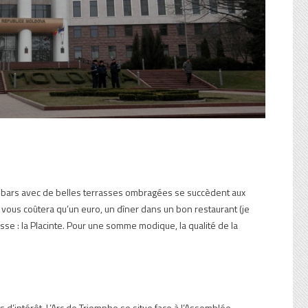
Les bars avec de belles terrasses ombragées se succèdent aux
vous coûtera qu’un euro, un dîner dans un bon restaurant (je
se : la Placinte. Pour une somme modique, la qualité de la
s d’intérêt. L’Arc de Triomphe se situe face à l’Assemblée