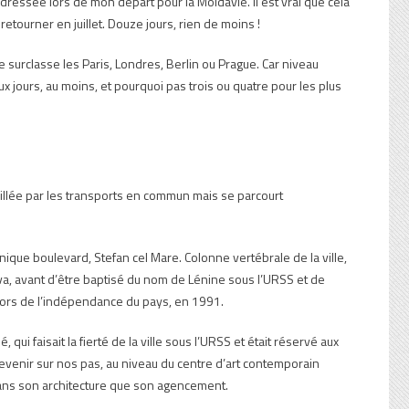
adressée lors de mon départ pour la Moldavie. Il est vrai que cela
etourner en juillet. Douze jours, rien de moins !
le surclasse les Paris, Londres, Berlin ou Prague. Car niveau
ux jours, au moins, et pourquoi pas trois ou quatre pour les plus
drillée par les transports en commun mais se parcourt
nique boulevard, Stefan cel Mare. Colonne vertébrale de la ville,
, avant d’être baptisé du nom de Lénine sous l’URSS et de
 lors de l’indépendance du pays, en 1991.
 faisait la fierté de la ville sous l’URSS et était réservé aux
e revenir sur nos pas, au niveau du centre d’art contemporain
 dans son architecture que son agencement.