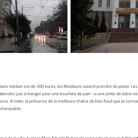
 salaire médian est de 300 euros, les Moldaves savent prendre du plaisir. 
attendez pas à manger pour une bouchée de pain : si une pinte de bière ne 
os. A noter, la présence de la meilleure chaîne de fast-food que je connais
remarquable.
œur de la ville, la place Marii Adunǎri Naționale comporte plusieurs bâtiment