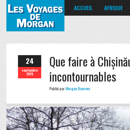
ACCUEIL
AFRIQUE
Égypte
Kenya
Seychelles
Que faire à Chișinău
24
incontournables
septembre
2015
Publié par
Morgan Bourven