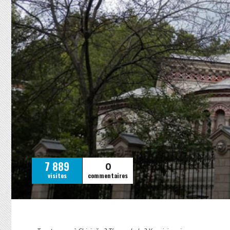
0
7 889
visites
commentaires