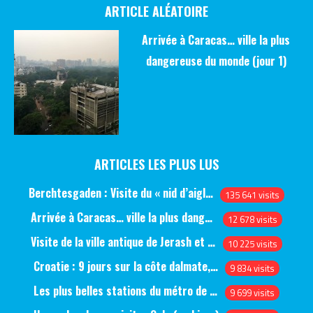
ARTICLE ALÉATOIRE
Arrivée à Caracas… ville la plus
dangereuse du monde (jour 1)
ARTICLES LES PLUS LUS
Berchtesgaden : Visite du « nid d’aigle » et des bunkers d’Hitler
135 641 visits
Arrivée à Caracas… ville la plus dangereuse du monde (jour 1)
12 678 visits
Visite de la ville antique de Jerash et du château d’Ajlun (jour 1)
10 225 visits
Croatie : 9 jours sur la côte dalmate, de Split à Dubrovnik, en passant par Hvar et Mjlet
9 834 visits
Les plus belles stations du métro de Saint-Pétersbourg
9 699 visits