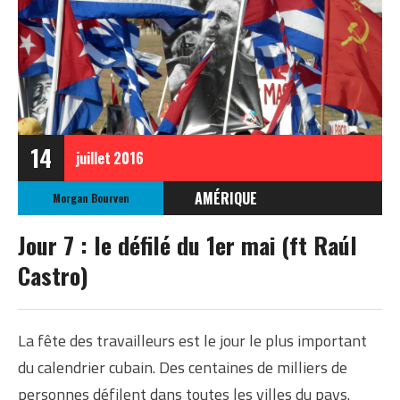
14
juillet
2016
AMÉRIQUE
Morgan Bourven
CUBA
Jour 7 : le défilé du 1er mai (ft Raúl
Castro)
La fête des travailleurs est le jour le plus important
du calendrier cubain. Des centaines de milliers de
personnes défilent dans toutes les villes du pays.