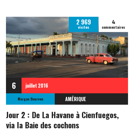
4
2 969
visites
commentaires
6
juillet
2016
AMÉRIQUE
Morgan Bourven
CUBA
Jour 2 : De La Havane à Cienfuegos,
via la Baie des cochons