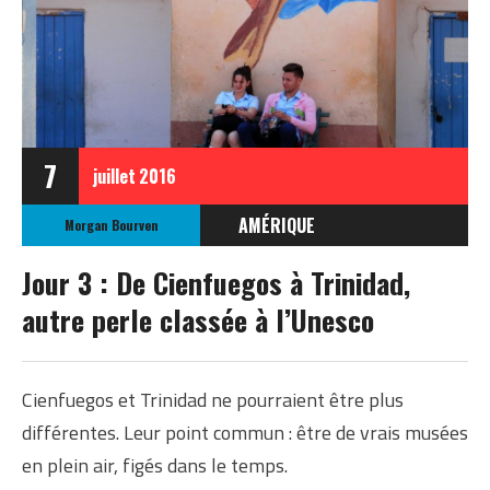
7
juillet
2016
AMÉRIQUE
Morgan Bourven
CUBA
Jour 3 : De Cienfuegos à Trinidad,
autre perle classée à l’Unesco
Cienfuegos et Trinidad ne pourraient être plus
différentes. Leur point commun : être de vrais musées
en plein air, figés dans le temps.