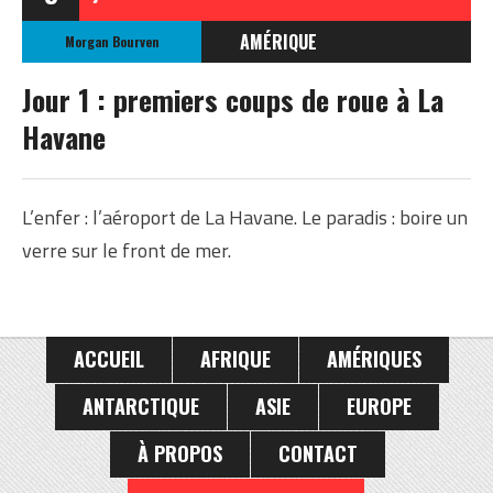
AMÉRIQUE
Morgan Bourven
CUBA
Jour 1 : premiers coups de roue à La
Havane
L’enfer : l’aéroport de La Havane. Le paradis : boire un
verre sur le front de mer.
ACCUEIL
AFRIQUE
AMÉRIQUES
ANTARCTIQUE
ASIE
EUROPE
À PROPOS
CONTACT