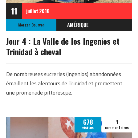
11
juillet
2016
AMÉRIQUE
Morgan Bourven
CUBA
Jour 4 : La Valle de los Ingenios et
Trinidad à cheval
De nombreuses sucreries (ingenios) abandonnées
émaillent les alentours de Trinidad et promettent
une promenade pittoresque.
1
678
visites
commentaires