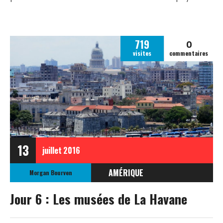
0
719
visites
commentaires
13
juillet
2016
AMÉRIQUE
Morgan Bourven
CUBA
Jour 6 : Les musées de La Havane