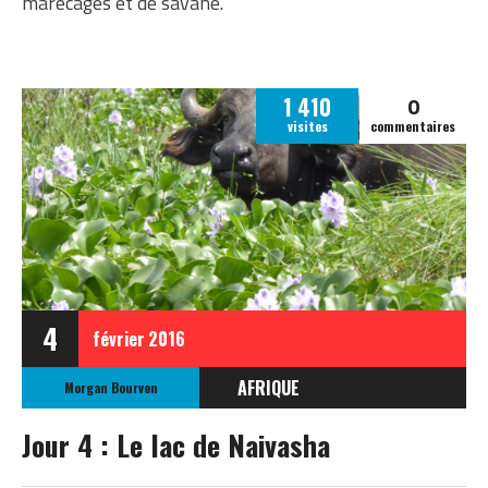
marécages et de savane.
0
1 410
visites
commentaires
4
février
2016
AFRIQUE
Morgan Bourven
KENYA
Jour 4 : Le lac de Naivasha