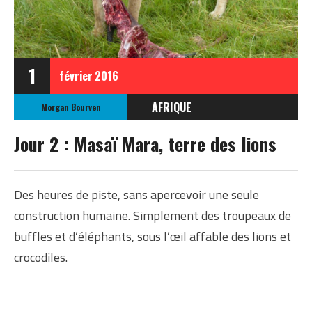
1
février
2016
AFRIQUE
Morgan Bourven
KENYA
Jour 2 : Masaï Mara, terre des lions
Des heures de piste, sans apercevoir une seule
construction humaine. Simplement des troupeaux de
buffles et d’éléphants, sous l’œil affable des lions et
crocodiles.