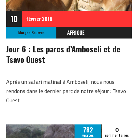
10
février
2016
AFRIQUE
Morgan Bourven
KENYA
Jour 6 : Les parcs d’Amboseli et de
Tsavo Ouest
Après un safari matinal à Amboseli, nous nous
rendons dans le dernier parc de notre séjour : Tsavo
Ouest.
0
782
visites
commentaires