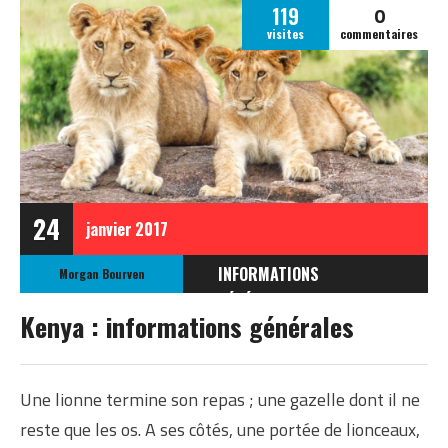
0
119
visites
commentaires
24
janvier
2017
INFORMATIONS
Morgan Bourven
GÉNÉRALES
Kenya : informations générales
INFORMATIONS
GÉNÉRALES SUR LE
KENYA
Une lionne termine son repas ; une gazelle dont il ne
reste que les os. A ses côtés, une portée de lionceaux,