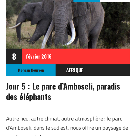
8
février
2016
AFRIQUE
Morgan Bourven
KENYA
Jour 5 : Le parc d’Amboseli, paradis
des éléphants
Autre lieu, autre climat, autre atmosphère : le parc
d’Amboseli, dans le sud est, nous offre un paysage de