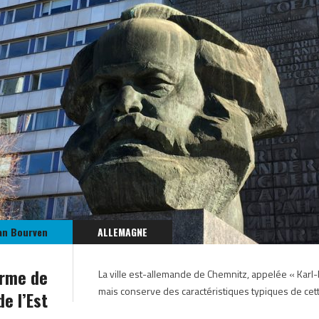
an Bourven
ALLEMAGNE
EUROPE
arme de
La ville est-allemande de Chemnitz, appelée « Karl
mais conserve des caractéristiques typiques de cet
e l’Est