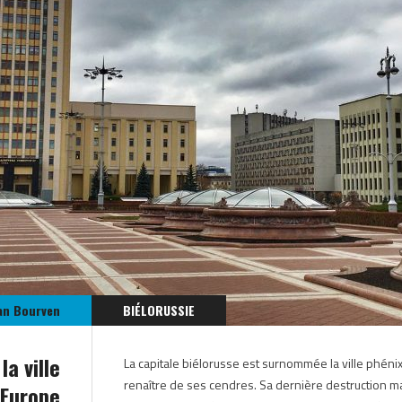
an Bourven
BIÉLORUSSIE
EUROPE
a ville
La capitale biélorusse est surnommée la ville phénix 
renaître de ses cendres. Sa dernière destruction m
’Europe