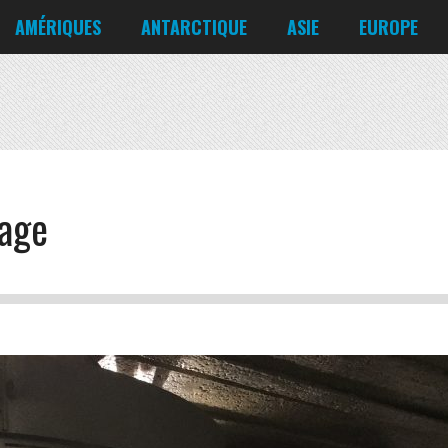
Corée du Nord
Croatie
AMÉRIQUES
ANTARCTIQUE
ASIE
EUROPE
Danemark
États-Unis
Irlande
Canada
Bahreïn
Allemagne
Mexique
Chili
Bangladesh
Biélorussie
Nicaragua
Cuba
Chine
Chypre
Venezuela
age
Corée du Nord
Croatie
Danemark
Irlande