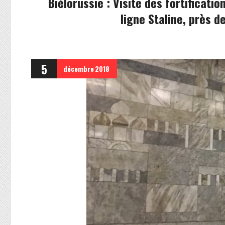
Biélorussie : Visite des fortificatio
ligne Staline, près d
5
décembre
2018