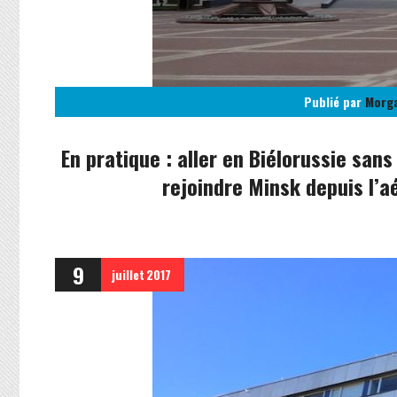
Publié par
Morg
En pratique : aller en Biélorussie sans
rejoindre Minsk depuis l’a
9
juillet
2017