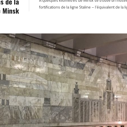
ns de la
A quelques kilomètres de Minsk se trouve un musée m
fortifications de la ligne Staline – l’équivalent de la
e Minsk