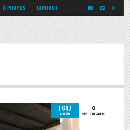
Turquie
Moldavie
Russie
À PROPOS
CONTACT
Norvège
Slovaquie
Corée du Sud
Islande
Portugal
Pologne
Slovénie
Emirats Arabes Unis
Italie
Ukraine
Japon
Lituanie
République tchèque
Jordanie
Malte
Roumanie
Turquie
Moldavie
Russie
Norvège
Slovaquie
Pologne
Slovénie
0
1 647
visites
commentaires