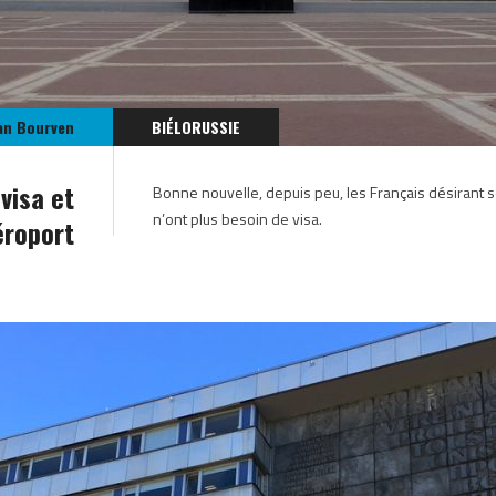
an Bourven
BIÉLORUSSIE
 visa et
Bonne nouvelle, depuis peu, les Français désirant 
n’ont plus besoin de visa.
éroport