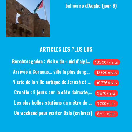
balnéaire d’Aqaba (jour 8)
ARTICLES LES PLUS LUS
Berchtesgaden : Visite du « nid d’aigle » et des bunkers d’Hitler
135 907 visits
Arrivée à Caracas… ville la plus dangereuse du monde (jour 1)
12 680 visits
Visite de la ville antique de Jerash et du château d’Ajlun (jour 1)
10 226 visits
Croatie : 9 jours sur la côte dalmate, de Split à Dubrovnik, en passant par Hvar et Mjlet
9 870 visits
Les plus belles stations du métro de Saint-Pétersbourg
9 700 visits
Un weekend pour visiter Oslo (en hiver)
8 571 visits